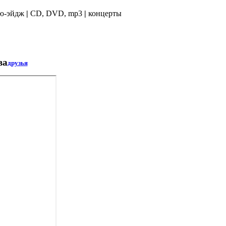
ью-эйдж
|
CD, DVD, mp3
|
концерты
ва
друзья