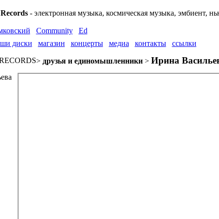
Records
- электронная музыка, космическая музыка, эмбиент, н
мковский
Community
Ed
ши диски
магазин
концерты
медиа
контакты
ссылки
Ирина Василье
 RECORDS
>
друзья и единомышленники
>