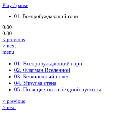
Play / pause
01. Всепробуждающий горн
0:00
0:00
< previous
> next
menu
01. Всепробуждающий горн
02. Флагман Вселенной
03. Бесконечный полет
04. Упругая стена
05. Поля цветов за бездной пустоты
< previous
> next