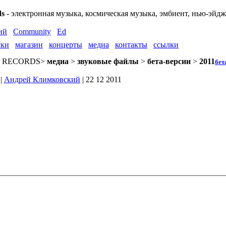
ds
- электронная музыка, космическая музыка, эмбиент, нью-эйд
ий
Community
Ed
ски
магазин
концерты
медиа
контакты
ссылки
 RECORDS
>
медиа
>
звуковые файлы
>
бета-версии
>
2011
бет
 |
Андрей Климковский
| 22 12 2011