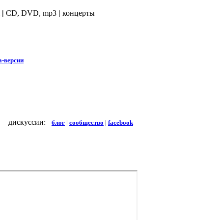
ж
|
CD, DVD, mp3
|
концерты
а-версии
дискуссии:
блог
|
сообщество
|
facebook