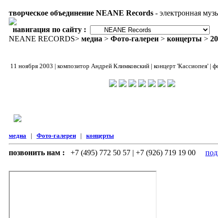
творческое объединение NEANE Records
- электронная муз
навигация по сайту :
NEANE RECORDS
>
медиа
>
Фото-галереи
>
концерты
>
20
11 ноября 2003 | композитор Андрей Климковский | концерт 'Кассиопея' | 
медиа
|
Фото-галереи
|
концерты
позвонить нам :
+7 (495) 772 50 57 | +7 (926) 719 19 00
под