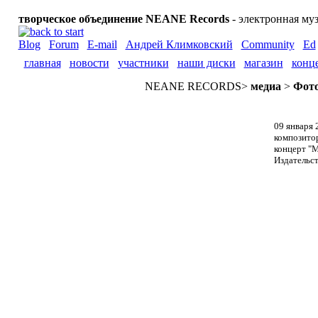
творческое объединение NEANE Records
- электронная му
Blog
Forum
E-mail
Андрей Климковский
Community
Ed
главная
новости
участники
наши диски
магазин
конц
NEANE RECORDS
>
медиа
>
Фото
09 января 
композитор
концерт "М
Издательств