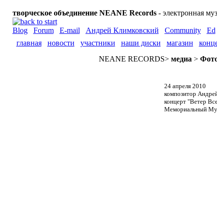
творческое объединение NEANE Records
- электронная му
Blog
Forum
E-mail
Андрей Климковский
Community
Ed
главная
новости
участники
наши диски
магазин
конц
NEANE RECORDS
>
медиа
>
Фото
24 апреля 2010
композитор Андрей
концерт "Ветер Вс
Мемориальный Музе