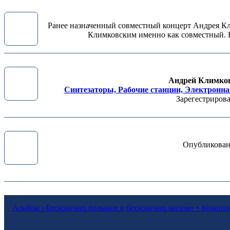
Ранее назначенный совместный концерт Андрея Кл
Климковским именно как совместный. Н
Андрей Климко
Синтезаторы, Рабочие станции, Электронн
Зарегестрирова
Опубликован
Альбом «Бесконечно большое в бесконечно малом» • Композито