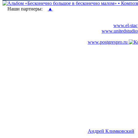
Наши партнеры:
▲
www.el-stacj
www.unitedstudio
www.postgrespro.ru
Андрей Климковский