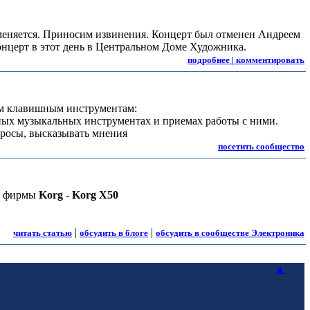
меняется. Приносим извинения. Концерт был отменен Андреем
нцерт в этот день в Центральном Доме Художника.
подробнее | комментировать
ым клавишным инструментам:
нных музыкальных инструментах и приемах работы с ними.
просы, высказывать мнения
посетить сообщество
ре фирмы
Korg
-
Korg X50
|
|
читать статью
обсудить в блоге
обсудить в сообществе Электроника
▲