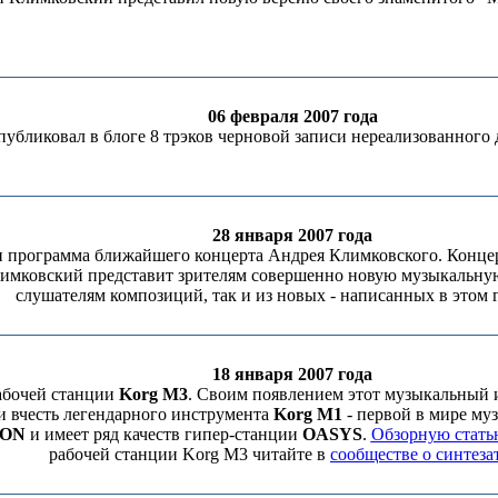
06 февраля 2007 года
бликовал в блоге 8 трэков черновой записи нереализованного д
28 января 2007 года
 и программа ближайшего концерта Андрея Климковского. Концер
лимковский представит зрителям совершенно новую музыкальную
слушателям композиций, так и из новых - написанных в этом г
18 января 2007 года
абочей станции
Korg M3
. Своим появлением этот музыкальный и
и вчесть легендарного инструмента
Korg M1
- первой в мире му
TON
и имеет ряд качеств гипер-станции
OASYS
.
Обзорную стать
рабочей станции Korg M3 читайте в
сообществе о синтеза