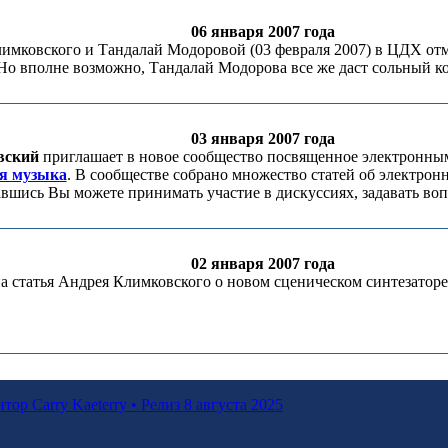
06 января 2007 года
имковского и Тандалай Модоровой (03 февраля 2007) в ЦДХ от
о вполне возможно, Тандалай Модорова все же даст сольный ко
03 января 2007 года
вский
приглашает в новое сообщество посвященное электронн
ая музыка
. В сообществе собрано множество статей об электро
вшись Вы можете принимать участие в дискуссиях, задавать во
02 января 2007 года
а статья Андрея Климковского о новом сценическом синтезато
р Carry Kaeterry • Релиз 8 августа 2025