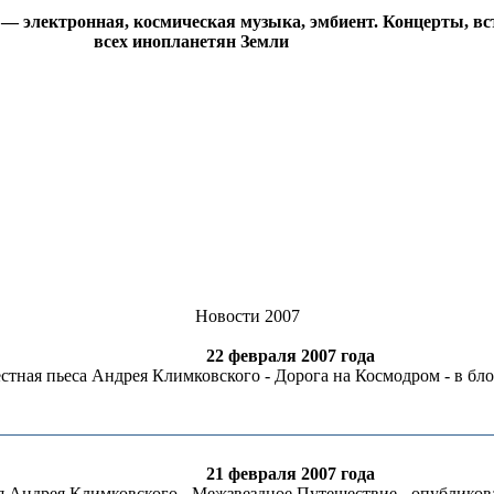
 электронная, космическая музыка, эмбиент. Концерты, вст
всех инопланетян Земли
Новости 2007
22 февраля 2007 года
тная пьеса Андрея Климковского - Дорога на Космодром - в бло
21 февраля 2007 года
я Андрея Климковского - Межзвездное Путешествие - опубликова