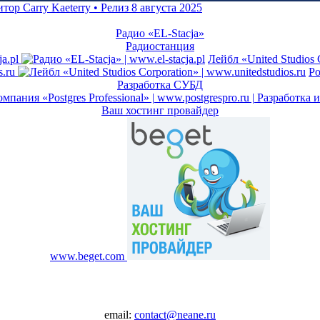
Радио «EL-Stacja»
Радиостанция
a.pl
Лейбл «United Studios 
s.ru
Po
Разработка СУБД
Ваш хостинг провайдер
www.beget.com
email:
contact@neane.ru