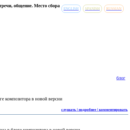
речи, общение. Место сбора
ENGLISH
SPANISH
RUSSIAN
блог
ге композитора в новой версии
слушать | подробнее | комментировать
на в блоге композитора в новой версии.