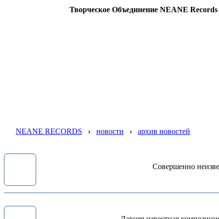
Творческое Объединение NEANE Records —
NEANE RECORDS
›
новости
›
архив новостей
Совершенно неизвес
Давняя известная композици