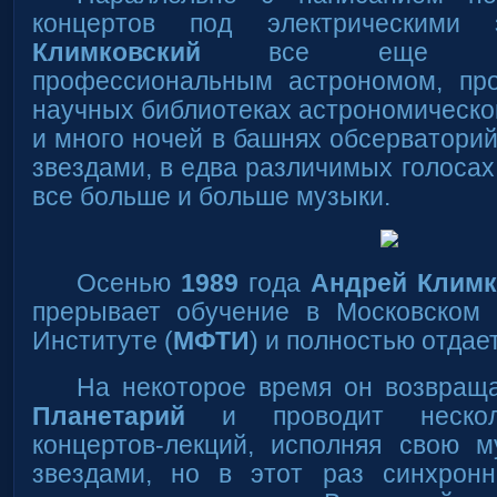
концертов под электрическими
Климковский
все еще гото
профессиональным астрономом, пр
научных библиотеках астрономическог
и много ночей в башнях обсерватори
звездами, в едва различимых голосах
все больше и больше музыки.
Осенью
1989
года
Андрей Климк
прерывает обучение в Московском 
Институте (
МФТИ
) и полностью отдае
На некоторое время он возвращ
Планетарий
и проводит несколь
концертов-лекций, исполняя свою 
звездами, но в этот раз синхрон