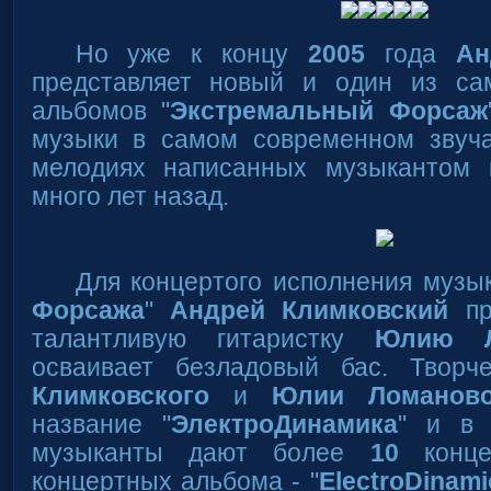
Но уже к концу
2005
года
Ан
представляет новый и один из са
альбомов "
Экстремальный Форсаж
музыки в самом современном звуч
мелодиях написанных музыкантом 
много лет назад.
Для концертого исполнения музык
Форсажа
"
Андрей Климковский
пр
талантливую гитаристку
Юлию Л
осваивает безладовый бас. Твор
Климковского
и
Юлии Ломанов
название "
ЭлектроДинамика
" и в
музыканты дают более
10
конце
концертных альбома - "
ElectroDinami