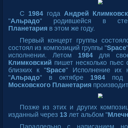
С
1984
года
Андрей Климковс
"
Альрадо
" родившейся в с
Планетария
в этом же году.
Первый концерт группы состоя
состоял из композиций группы "
Space
исполнении. Летом
1984
для сво
Климковский
пишет несколько пьес 
близких к "
Space
" Исполнение их 
"
Альрадо
" в октябре
1984
под з
Московского Планетария
производит
Позже из этих и других компози
изданный через
13
лет альбом "
Млечн
Параллельно с написанием но