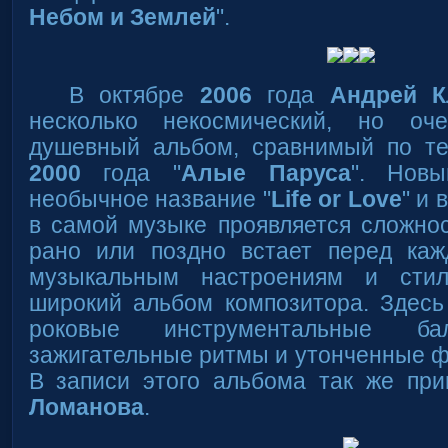
Небом и Землей
".
В октябре
2006
года
Андрей К
несколько некосмический, но о
душевный альбом, сравнимый по т
2000
года "
Алые Паруса
". Нов
необычное название "
Life or Love
" и 
в самой музыке проявляется сложно
рано или поздно встает перед ка
музыкальным настроениям и сти
широкий альбом композитора. Здесь
роковые инструментальные бал
зажигательные ритмы и утонченные 
В записи этого альбома так же пр
Ломанова
.