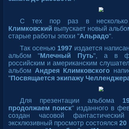
С тех пор раз в нескольк
Климковский
выпускает новый альбом
старые работы эпохи "
Альрадо
".
Так осенью
1997
издается написа
альбом "
Млечный Путь
", а в 
российским и американским слушате
альбом
Андрея Климковского
напи
"
Посвящается экипажу Челленджер
Для презентации альбома
1
продолжаем поиск
" изданного в ф
создан часовой фантастический
эксклюзивный просмотр состоялся
20