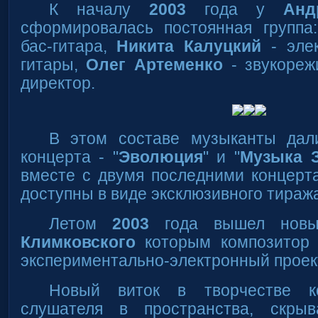
К началу
2003
года у
Анд
сформировалась постоянная групп
бас-гитара,
Никита Калуцкий
- элек
гитары,
Олег Артеменко
- звукореж
директор.
В этом составе музыканты дал
концерта - "
Эволюция
" и "
Музыка З
вместе с двумя последними концер
доступны в виде эксклюзивного тиража
Летом
2003
года вышел нов
Климковского
которым композитор 
экспериментально-электронный проект
Новый виток в творчестве ко
слушателя в пространства, скр