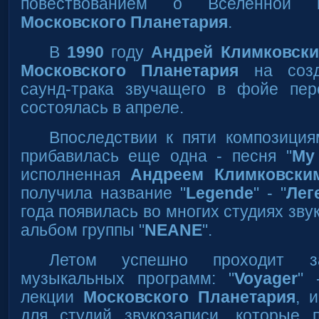
повествованием о Вселенной в
Московского Планетария
.
В
1990
году
Андрей Климковски
Московского Планетария
на соз
саунд-трака звучащего в фойе пер
состоялась в апреле.
Впоследствии к пяти композиция
прибавилась еще одна - песня "
My 
исполненная
Андреем Климковски
получила название "
Legende
" - "
Лег
года появилась во многих студиях зву
альбом группы "
NEANE
".
Летом успешно проходит 
музыкальных программ: "
Voyager
" 
лекции
Московского Планетария
, и
для студий звукозаписи, которые 