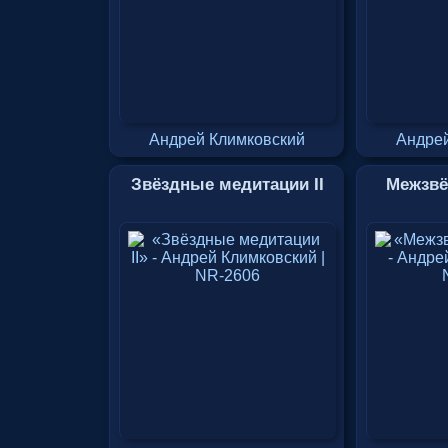
Андрей Климковский
Андрей
Звёздные медитации II
Межзвё