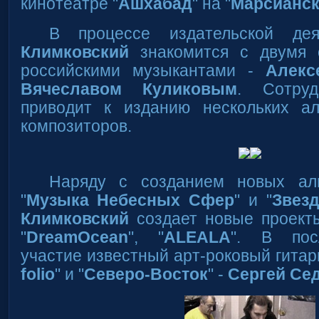
кинотеатре "
Ашхабад
" на "
Марсианск
В процессе издательской де
Климковский
знакомится с двумя 
российскими музыкантами -
Алекс
Вячеславом Куликовым
. Сотру
приводит к изданию нескольких а
композиторов.
Наряду с созданием новых ал
"
Музыка Небесных Сфер
" и "
Звез
Климковский
создает новые проекты
"
DreamOcean
", "
ALEALA
". В пос
участие известный арт-роковый гитари
folio
" и "
Северо-Восток
" -
Сергей Се