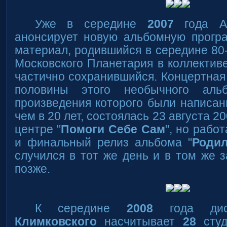
Уже в середине
2007
года Ан
анонсирует новую альбомную прогр
материал, родившийся в середине 80-
Московского Планетария в коллектив
частично сохранившийся. Концертная
половины этого необычного аль
произведения которого были написа
чем в 20 лет, состоялась 23 августа 2
центре "
Помоги Себе Сам
", но рабо
и финальный релиз альбома "
Родил
случился в тот же день и в том же з
позже.
К середине
2008
года дис
Климковского
насчитывает
28
студ