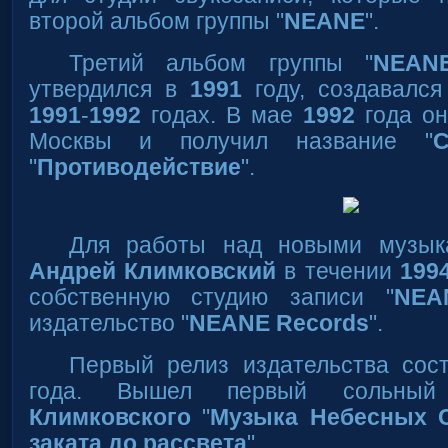
второй альбом группы "
NEANE
".
Третий альбом группы "
NEAN
утвердился в
1991
году, создавался
1991
-
1992
годах. В мае
1992
года он
Москвы и получил название "
C
"
Противодействие
".
Для работы над новыми музык
Андрей Климковский
в течении
199
собственную студию записи "
NEA
издательство "
NEANE Records
".
Первый релиз издательства сос
года. Вышел первый сольн
Климковского
"
Музыка Небесных 
заката до рассвета
".