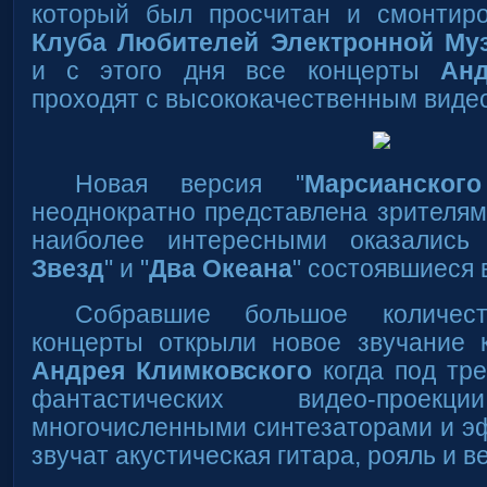
который был просчитан и смонтир
Клуба Любителей Электронной Му
и с этого дня все концерты
Анд
проходят с высококачественным виде
Новая версия "
Марсианског
неоднократно представлена зрителя
наиболее интересными оказались
Звезд
" и "
Два Океана
" состоявшиеся в
Собравшие большое количес
концерты открыли новое звучание 
Андрея Климковского
когда под тр
фантастических видео-про
многочисленными синтезаторами и э
звучат акустическая гитара, рояль и в