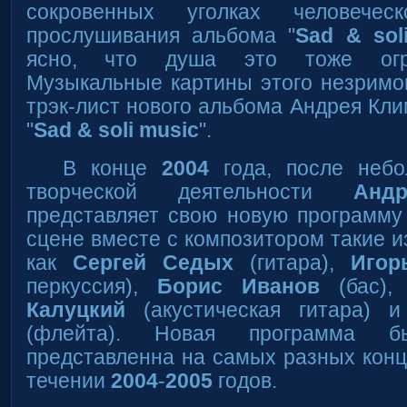
сокровенных уголках человече
прослушивания альбома "
Sad & sol
ясно, что душа это тоже огро
Музыкальные картины этого незримо
трэк-лист нового альбома Андрея Кли
"
Sad & soli music
".
В конце
2004
года, после небо
творческой деятельности
Анд
представляет свою новую программу
сцене вместе с композитором такие 
как
Сергей Седых
(гитара),
Игор
перкуссия),
Борис Иванов
(бас),
Калуцкий
(акустическая гитара) 
(флейта). Новая программа бы
представленна на самых разных кон
течении
2004
-
2005
годов.