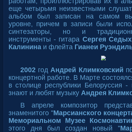
работам, проиллюстрировав их в аль
еще четырьмя неизвестными слушат
альбом был записан на самом вы
уровне, причем в записи были испо
синтезаторы, но и традицион
инструменты - гитара
Сергея Седых
Калинина
и флейта
Гианеи Руэндил
2002
год
Андрей Климковский
по
концертной работе. В Марте состоялс
в столице республики Белоруссия - 
знают и любят музыку
Андрея Климк
В апреле композитор предста
знаменитого "
Марсианского концерт
Мемориальном Музее Космонавти
этого дня был создан новый "
Ма