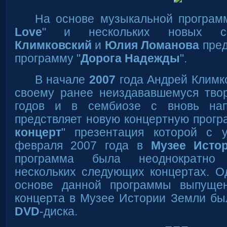
На основе музыкальной програм
Love
" и нескольких новых 
Климковский
и
Юлия Ломанова
пред
программу "
Дорога Надежды
".
В начале
2007
года Андрей Климк
своему ранее неиздававшемуся твор
годов и в сембиозе с вновь на
предствляет новую концертную прогр
концерт
" презентация которой с 
февраля 2007 года в
Музее Исто
программа была неоднократно 
нескольких следующих концертах. О
основе данной программы выпуще
концерта в Музее Истории Земли бы
DVD
-диска.