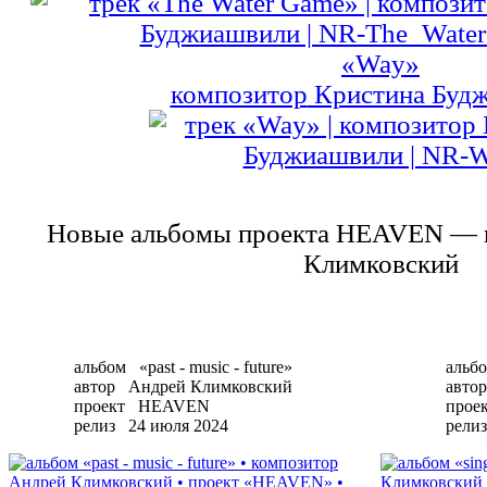
«Way»
композитор
Кристина Буд
Новые альбомы проекта HEAVEN — 
Климковский
альбом
«past - music - future»
альб
автор
Андрей Климковский
автор
проект
HEAVEN
прое
релиз
24 июля 2024
релиз