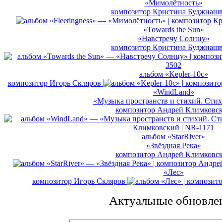
«Мимолётность»
композитор
Кристина Буджиаш
«Towards the Sun»
«Навстречу Солнцу»
композитор
Кристина Буджиаш
альбом «Kepler-10c»
композитор
Игорь Скляров
«WindLand»
«Музыка пространств и стихий. Стих
композитор
Андрей Климковс
альбом «StarRiver»
«Звёздная Река»
композитор
Андрей Климковс
«Лес»
композитор
Игорь Скляров
Актуальные обновле