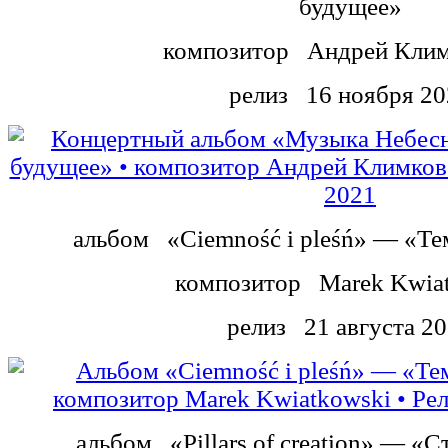
будущее»
композитор
Андрей Клим
релиз
16 ноября 20
альбом
«Ciemność i pleśń» — «Те
композитор
Marek Kwia
релиз
21 августа 2
альбом
«Pillars of creation» — «