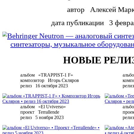
автор
Алексей Мар
дата публикации
3 февра
НОВЫЕ РЕЛИ
альбом
«TRAPPIST-1 F»
альб
композитор
Игорь Скляров
комп
релиз
16 октября 2023
релиз
альбом
«El Uviverso»
альб
проект
Terrallende
прое
релиз
5 ноября 2023
релиз