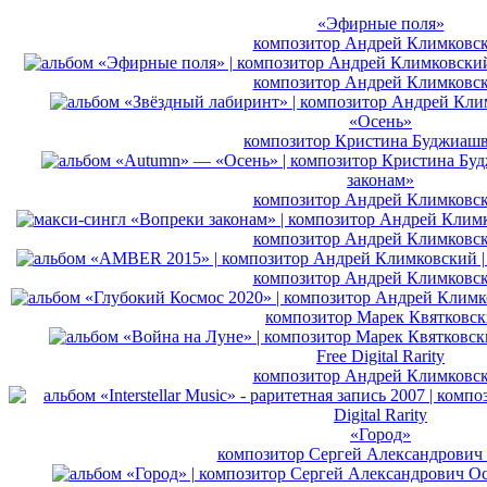
«Эфирные поля»
композитор
Андрей Климковс
композитор
Андрей Климковс
«Осень»
композитор
Кристина Буджиаш
законам»
композитор
Андрей Климковс
композитор
Андрей Климковс
композитор
Андрей Климковс
композитор
Марек Квятковск
Free Digital Rarity
композитор
Андрей Климковс
«Город»
композитор
Сергей Александрович