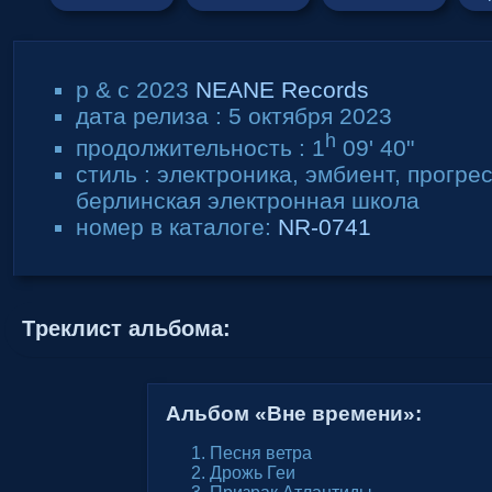
p & c 2023
NEANE Records
дата релиза : 5 октября 2023
h
продолжительность : 1
09' 40"
стиль : электроника, эмбиент, прогре
берлинская электронная школа
номер в каталоге:
NR-0741
Tреклист альбома:
Альбом
«Вне времени»:
Песня ветра
Дрожь Геи