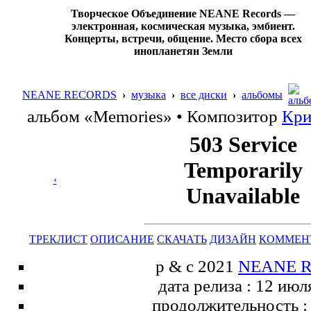
Творческое Объединение NEANE Records —
электронная, космическая музыка, эмбиент.
Концерты, встречи, общение. Место сбора всех
инопланетян Земли
NEANE RECORDS
›
музыка
›
все диски
›
альбомы
альбом
«Memories»
•
Композитор
Кри
‹
ТРЕКЛИСТ
ОПИСАНИЕ
СКАЧАТЬ
ДИЗАЙН
КОММЕН
p & c 2021
NEANE R
дата релиза : 12 июл
продолжительность : 