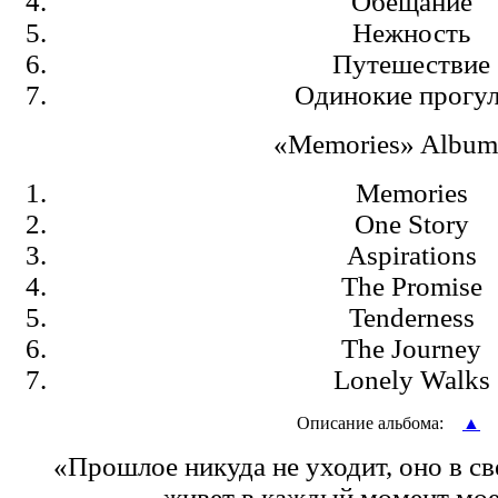
Обещание
Нежность
Путешествие
Одинокие прогу
«Memories» Album
Memories
One Story
Aspirations
The Promise
Tenderness
The Journey
Lonely Walks
Описание альбома:
▲
«Прошлое никуда не уходит, оно в с
живет в каждый момент мое