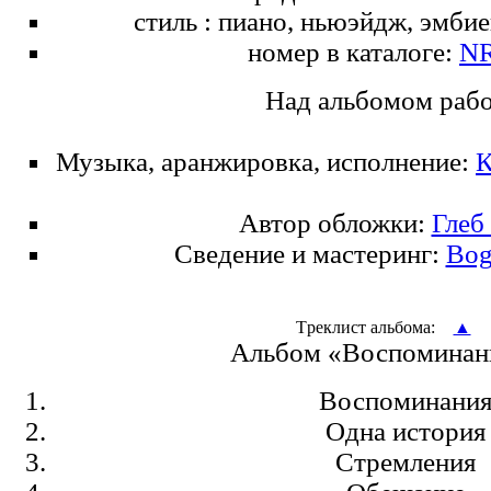
стиль : пиано, ньюэйдж, эмбие
номер в каталоге:
NR
Над альбомом раб
Музыка, аранжировка, исполнение:
К
Автор обложки:
Глеб
Сведение и мастеринг:
Bog
Tреклист альбома:
▲
Альбом «Воспоминан
Воспоминани
Одна история
Стремления