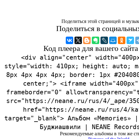
Поделиться этой страницей и музык
Поделиться в социальны
Код плеера для вашего сайта
<div align="center" width="400p
style="width: 410px; height: auto; m
8px 4px 4px 4px; border: 1px #20408
center;"> <iframe width="400px"
frameborder="0" allowtransparency="
src="https://neane.ru/rus/4/_ape/35
href="https://neane.ru/rus/4/ka
target="_blank"> Альбом «Memories» |
Буджиашвили | NEANE Record
Рекомендуемые альбомы в том же ст