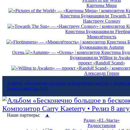
Pictures of the World
Картины Мира
Кристина Буджиашвили
Towards T
Навстречу Солнцу
Кристина Буджиашвили
Fleetin
Мимолётность
Буджиашвили
Autumn
Осень
Буджиашвили
Willing to Awak
проект «Randolf Scand»
Александр Гирин
Альбом «Бесконечно большое в бесконечно малом» • Композит
Релиз 8 августа 2025
Наши партнеры:
▲
Радио «EL-Stacja»
Радиостанция