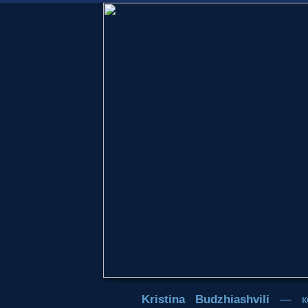
Kristina Budzhiashvili
— ком