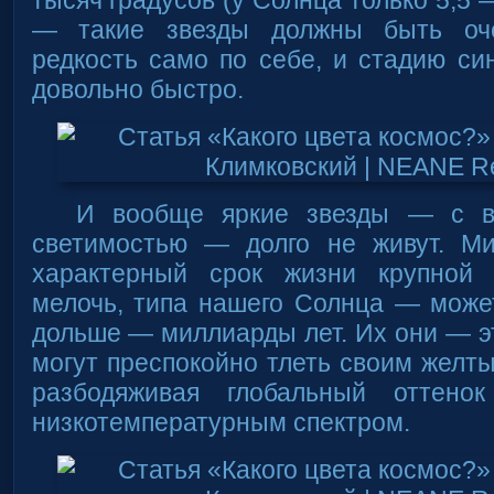
тысяч градусов (у Солнца только 5,5 
— такие звезды должны быть оч
редкость само по себе, и стадию си
довольно быстро.
И вообще яркие звезды — с в
светимостью — долго не живут. М
характерный срок жизни крупной 
мелочь, типа нашего Солнца — може
дольше — миллиарды лет. Их они — э
могут преспокойно тлеть своим желт
разбодяживая глобальный оттено
низкотемпературным спектром.