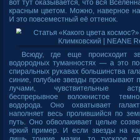
вот тут оказывается, что вся Вселенн
красным цветом. Можно, наверное на
И это повсеместный её оттенок.
Всюду, где еще происходит зв
водородных туманностях — а это по
спиральных рукавах большинства гал
синие, голубые звезды пронизывают 
лучами, чувствительные аст
беспрерывное волокнистое темно
водорода. Оно охватывает галак
наполняет весь пролившийся по зе
путь. Оно обволакивает целые созв
яркий пример. И если звезды на к
лишь тонкие мазки, то тусклое с