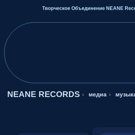
Творческое Объединение NEANE Recor
NEANE RECORDS
медиа
музык
›
›