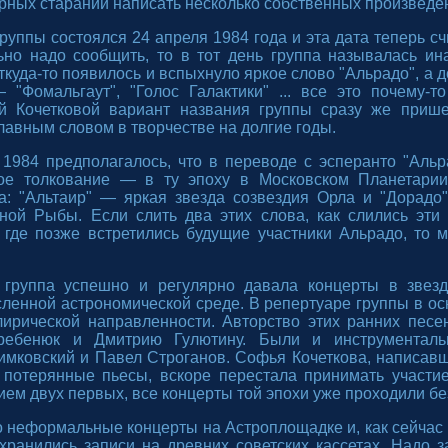
ных стараний написать несколько собственных произведе
руппы состоялся 24 апреля 1984 года и эта дата теперь с
ьно надо сообщить, то в тот день группа называлась ин
куда-то появилось и вспыхнуло яркое слово "Альрадо", а д
 "Фомальгаут", "Голос Галактики" ... все это почему-т
 Кочетковой вариант названия группы сразу же прише
главным словом в творчестве на долгие годы.
 1984 предполагалось, что в переводе с эсперанто "Аль
гое толкование — в ту эпоху в Московском Планетари
а: "Альтаир" — яркая звезда созвездия Орла и "Дорадо
ой Рыбы. Если слить два этих слова, как слились эти
, где позже встретились будущие участники Альрадо, то 
 группа успешно и регулярно давала концерты в звезд
ленной астрономической среде. В репертуаре группы в о
лирической направленности. Авторство этих ранних пес
Гребенюк и Дмитрию Гулютину. Были и инструменталь
имковский и Павел Строганов. Софья Кочеткова, написавш
потерянные пьесы, вскоре перестала принимать участи
ием двух первых, все концерты той эпохи уже проходили бе
неформальные концерты на Астроплощадке и, как сейчас 
ранились записи на древних советских кассетах. Надо за