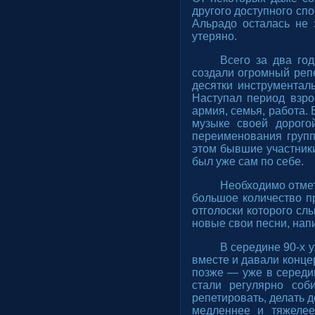
другого доступного сп
Альрадо осталась не 
утеряно.
Всего за два го
создали огромный репе
десятки инструментал
Наступал период взрос
армия, семья, работа.
музыке своей дорого
переименования групп
этом бывшие участники
был уже сам по себе.
Необходимо отмет
большое количество п
отголоски которого сл
новые свои песни, нап
В середине 90-х 
вместе и давали конце
позже — уже в середин
стали регулярно соб
репетировать, делать 
медленнее и тяжелее