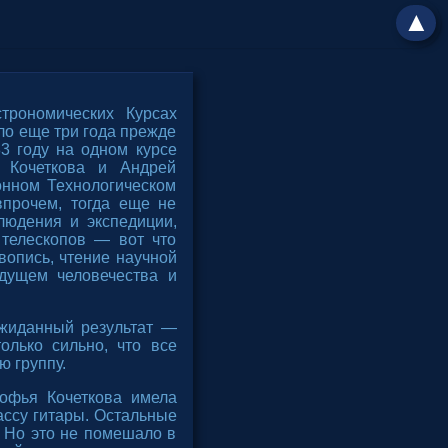
▲
трономических Курсах
ло еще три года прежде
83 году на одном курсе
 Кочеткова и Андрей
онном Технологическом
впрочем, тогда еще не
людения и экспедиции,
 телескопов — вот что
вопись, чтение научной
удущем человечества и
жиданный результат —
олько сильно, что все
ю группу.
офья Кочеткова имела
ассу гитары. Остальные
 Но это не помешало в