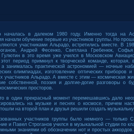
о началась в далеком 1980 году. Именно тогда на Ас
я начали обучение первые из участников группы. Но прош
вляются участниками Альрадо, встретились вместе. В 19
роганов, Андрей Фесенко, Светлана Гребенюк, Софья
 Гулютин в это время уже учился в Московском Авиаци
 этот период примкнул к творческой команде, которая, 
 а занималась практической астрономией — ночные наб
еских олимпиадах, изготовление оптических приборов и
х участников Альрадо. А вместе с этим — космическая жи
ие собственной, поэзия и долгие-догие разговоры о б
космических просторов.
то в один прекрасный момент перемешавшись дало нео
ировались на музыке и песнях о космосе, причем наст
тошли на второй план и друзья решили создать музыкальну
зованных участников группы было немного — только С
ие и Павел Строганов учился в музыкальной студии по кл
омными знаниями об обозначении нот и простых аккордов.