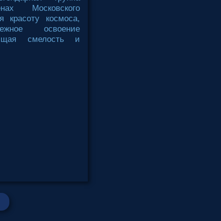
ах Московского
я красоту космоса,
бежное освоение
яющая смелость и