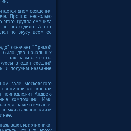
ний.
читается днем рождения
аче. Прошло несколько
о этого, группа сменила
о не подходило. А вот
лся по вкусу всем ее
радо" означает "Прямой
и было два начальных
" — так называется на
 курсы в один средний
мы и получим название
ном зале Московского
сновном присутствовали
ен принадлежит Андрею
ные композиции. Ими
ая две замечательные,
е в музыкальной жизни
з нее.
называют, квартирники.
метить, что в ту эпоху