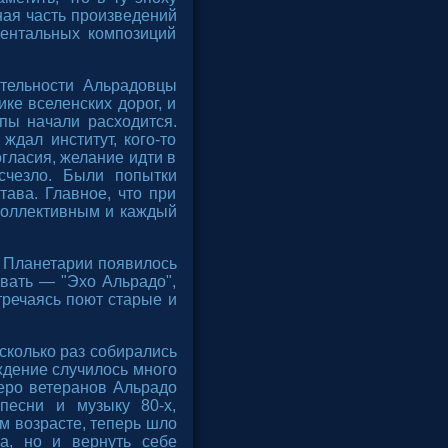
ная часть произведений
ментальных композиций
ятельности Альрадовцы
ке вселенских дорог, и
пы начали расходится.
ждал институт, кого-то
огласия, желание идти в
счезло. Были попытки
ава. Главное, что при
 коллективным и каждый
м Планетарии появилось
вать — "Эхо Альрадо",
тречаясь поют старые и
сколько раз собирались
ждение случилось много
теро ветеранов Альрадо
песни и музыку 80-х,
м возрасте, теперь шло
а, но и вернуть себе