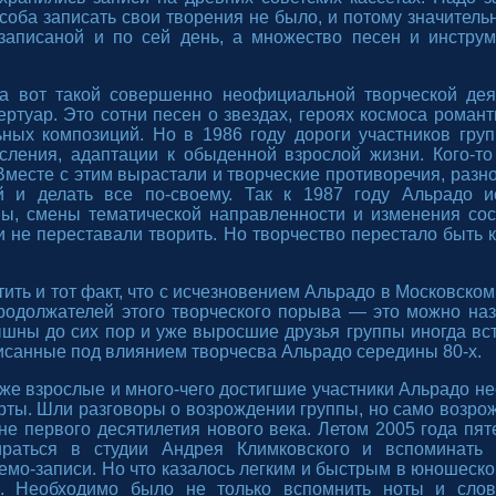
особа записать свои творения не было, и потому значитель
записаной и по сей день, а множество песен и инстру
да вот такой совершенно неофициальной творческой де
ртуар. Это сотни песен о звездах, героях космоса романти
ьных композиций. Но в 1986 году дороги участников груп
ления, адаптации к обыденной взрослой жизни. Кого-то 
 Вместе с этим вырастали и творческие противоречия, разн
й и делать все по-своему. Так к 1987 году Альрадо и
ы, смены тематической направленности и изменения сост
 не переставали творить. Но творчество перестало быть
ить и тот факт, что с исчезновением Альрадо в Московско
родолжателей этого творческого порыва — это можно наз
ышны до сих пор и уже выросшие друзья группы иногда вс
исанные под влиянием творчесва Альрадо середины 80-х.
уже взрослые и много-чего достигшие участники Альрадо не
рты. Шли разговоры о возрождении группы, но само возро
е первого десятилетия нового века. Летом 2005 года пя
ираться в студии Андрея Климковского и вспоминать 
демо-записи. Но что казалось легким и быстрым в юношеско
. Необходимо было не только вспомнить ноты и слов