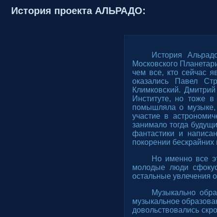
История проекта АЛЬРАДО:
История Альрад
Московского Планетари
чем все, кто сейчас я
оказались Павел Ст
Климковский. Дмитрий
Институте, но тоже в
помышляла о музыке,
участие в астрономич
занимало тогда будущи
фантастики и написан
покорении бескрайних 
Но именно все э
молодые люди сфокус
остальные увлечения о
Музыкально обра
музыкальное образован
довольствовались скр