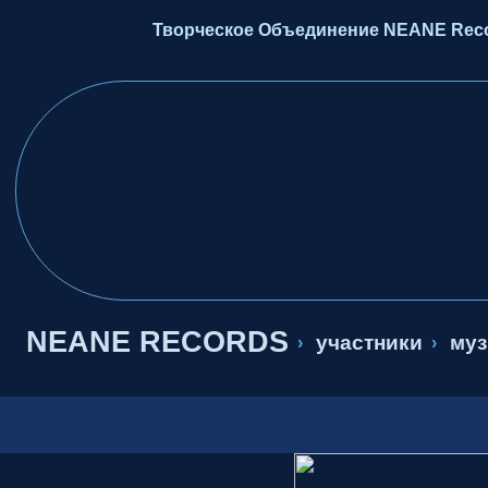
Творческое Объединение NEANE Recor
NEANE RECORDS
участники
муз
›
›