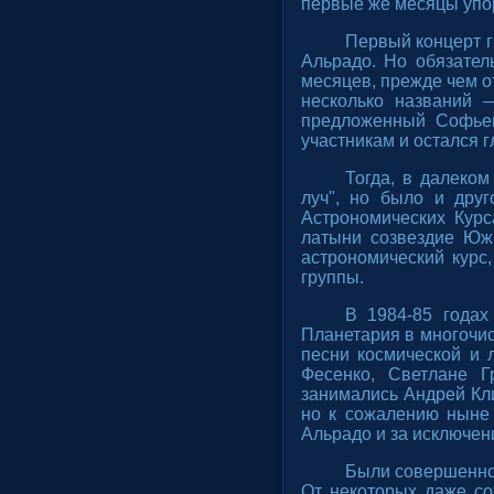
первые же месяцы упор
Первый концерт г
Альрадо. Но обязател
месяцев, прежде чем от
несколько названий —
предложенный Софьей
участникам и остался 
Тогда, в далеком
луч", но было и дру
Астрономических Курс
латыни созвездие Южн
астрономический курс
группы.
В 1984-85 годах
Планетария в многочис
песни космической и 
Фесенко, Светлане 
занимались Андрей Кл
но к сожалению ныне 
Альрадо и за исключен
Были совершенно 
От некоторых даже сох