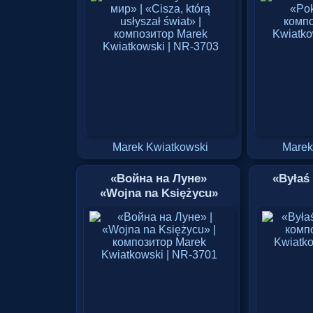
świat»
Marek Kwiatkowski
Marek
«Война на Луне»
«Byłaś
«Wojna na Księżycu»