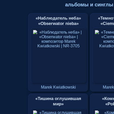
альбомы и синглы
«Наблюдатель неба»
«Темно
«Obserwator nieba»
«Ciemn
Marek Kwiatkowski
Marek
«Тишина оглушившая
«Ком
мир»
«Pok
«Cisza, którą usłyszał