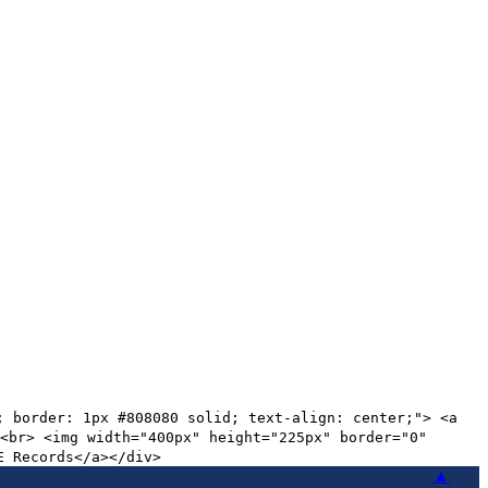
; border: 1px #808080 solid; text-align: center;"> <a
><br> <img width="400px" height="225px" border="0"
E Records</a></div>
▲