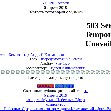
NEANE Records
6 апреля 2019
Смотреть фотографии с музыкой
Трек:
Впередсмотрящие Земли
Альбом:
StarGazer
Композитор:
Андрей Климковский
Где еще посмотреть эту галерею
GOOGLE
МОЙ МИР
Связанные публикации на сайте:
▲
6 апреля 2019
концерт
«Музыка Небесных Сфер»
композитор