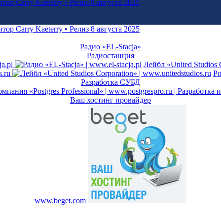
р Carry Kaeterry • Релиз 8 августа 2025
Радио «EL-Stacja»
Радиостанция
a.pl
Лейбл «United Studios 
s.ru
Po
Разработка СУБД
Ваш хостинг провайдер
www.beget.com