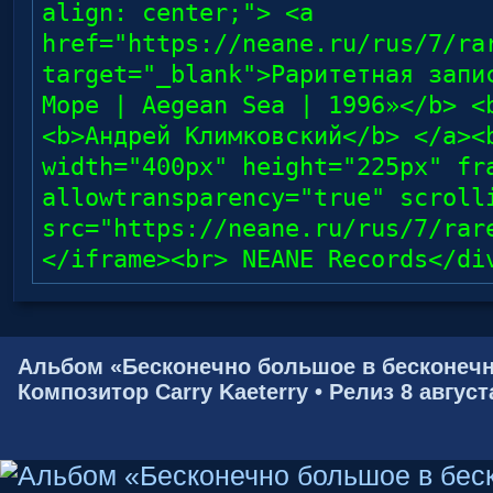
align: center;"> <a
href="https://neane.ru/rus/7/ra
target="_blank">Раритетная запи
Море | Aegean Sea | 1996»</b> <
<b>Андрей Климковский</b> </a><
width="400px" height="225px" fr
allowtransparency="true" scroll
src="https://neane.ru/rus/7/rar
</iframe><br> NEANE Records</di
Альбом «Бесконечно большое в бесконечн
Композитор Carry Kaeterry • Релиз 8 август