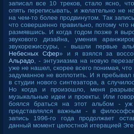
записал все 10 треков, стало ясно, чт
опять переписывать, и желательно не н
на чем-то более продвинутом. Так запись
что совершенно правильно, потому что 
размявшись. И когда годом позже я выр
звукового дизайна, умения аранжиро
звукорежиссуры, - вышли первые ал
Небесных Сфер
» и я взялся за восс
Альрадо
, - энтузиазма на новую переза
уже не нашел, скорее всего понимая, что
задуманное не воплотить. И я пребывал
в студии нового синтезатора, а случилос
Но когда и произошло, меня разрыв
музыкальные идеи и проекты. Или говор
боялся браться на этот альбом - у
представлялся важным - в философс
запись 1996-го года продолжает оста
данный момент целостной итерацией Эге