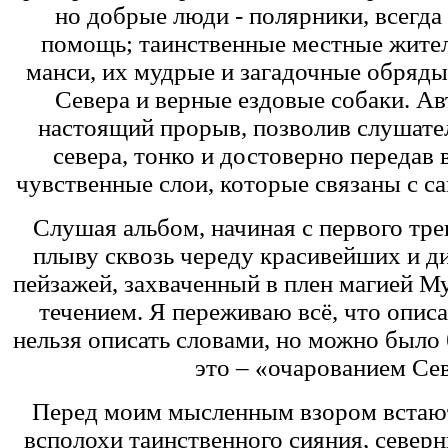
но добрые люди - полярники, всегда
помощь; таинственные местные жител
манси, их мудрые и загадочные обряд
Севера и верные ездовые собаки. А
настоящий прорыв, позволив слушател
севера, тонко и достоверно передав 
чувственные слои, которые связаны с с
Слушая альбом, начиная с первого трек
плыву сквозь череду красивейших и 
пейзажей, захваченный в плен магией М
течением. Я переживаю всё, что описа
нельзя описать словами, но можно было 
это – «очарованием Сев
Перед моим мысленным взором встают
всполохи таинственного сияния, северн