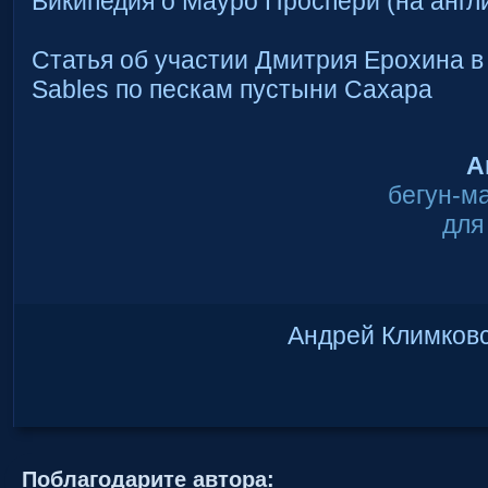
Википедия о Мауро Проспери (на англ
Статья об участии Дмитрия Ерохина в 
Sables по пескам пустыни Сахара
А
бегун-м
для
Андрей Климков
Поблагодарите автора: