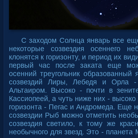
С заходом Солнца январь все ещ
некоторые созвездия осеннего не
клонятся к горизонту, и период их вид
первый час после заката еще мож
осенний треугольник образованный 
созвездий Лиры, Лебедя и Орла -
Альтаиром. Высоко - почти в зенит
Кассиопеей, а чуть ниже них - высок
горизонта - Пегас и Андромеда. Еще 
созвездии Рыб можно отметить необы
созвездия светило, к тому же крас
необычного для звезд. Это - планета