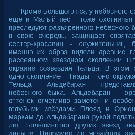
Кроме Большого пса у небесного о
еще и Малый пес - тоже охотничья 
преследуют разъяренного небесного б
в свою очередь, защищает спрята
сестер-красавиц - служительниц 
именно их образ видели древние г
рассеянном звёздном скоплении П
окраине созвездия Тельца. В этом 
одно скопление - Гиады - оно окруж
Тельца - Альдебаран - представ
небесного быка. Альдебаран - ор
оттенок отчетливо заметен и особе
голубыми звёздами Плеяд и Орион
меркам до Альдебарана рукой подать 
лет. Большинство других звезд зи
дальше. Например до ярчайших зв